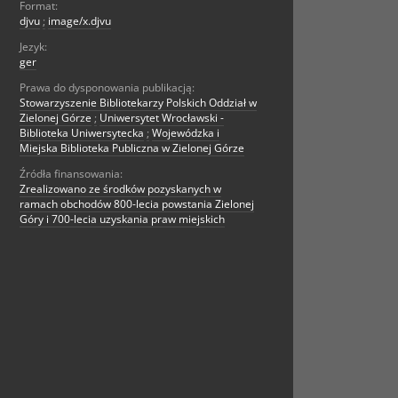
Format:
djvu
;
image/x.djvu
Jezyk:
ger
Prawa do dysponowania publikacją:
Stowarzyszenie Bibliotekarzy Polskich Oddział w
Zielonej Górze
;
Uniwersytet Wrocławski -
Biblioteka Uniwersytecka
;
Wojewódzka i
Miejska Biblioteka Publiczna w Zielonej Górze
Źródła finansowania:
Zrealizowano ze środków pozyskanych w
ramach obchodów 800-lecia powstania Zielonej
Góry i 700-lecia uzyskania praw miejskich