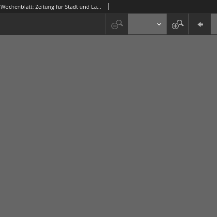
Grünberger Wochenblatt: Zeitung für Stadt und Land, No. 88. (24. Juli 1913)