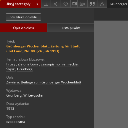
Ukryj szczegóły
Struktura obiektu
Opis obiektu
Lista plików
Tytuł:
Grünberger Wochenblatt: Zeitung für Stadt
und Land, No. 88. (24. Juli 1913)
Temat i słowa kluczowe:
Prusy
;
Zielona Góra
;
czasopismo niemieckie
;
Śląsk
;
Grünberg
Opis:
Zawiera: Beilage zum Grünberger Wochenblatt
Wydawca:
Grünberg: W. Levysohn
Data wydania:
1913
Typ zasobu:
czasopisma