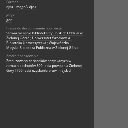
Format:
djvu
;
image/x.djvu
Jezyk:
ger
Prawa do dysponowania publikacją:
Stowarzyszenie Bibliotekarzy Polskich Oddział w
Zielonej Górze
;
Uniwersytet Wrocławski -
Biblioteka Uniwersytecka
;
Wojewódzka i
Miejska Biblioteka Publiczna w Zielonej Górze
Źródła finansowania:
Zrealizowano ze środków pozyskanych w
ramach obchodów 800-lecia powstania Zielonej
Góry i 700-lecia uzyskania praw miejskich