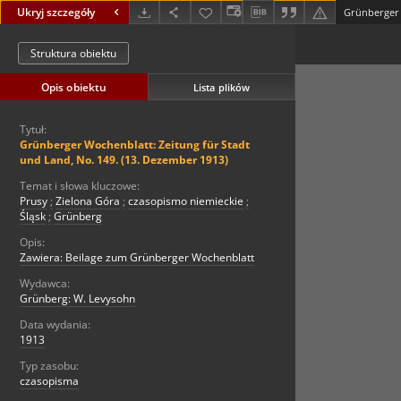
Ukryj szczegóły
Struktura obiektu
Opis obiektu
Lista plików
Tytuł:
Grünberger Wochenblatt: Zeitung für Stadt
und Land, No. 149. (13. Dezember 1913)
Temat i słowa kluczowe:
Prusy
;
Zielona Góra
;
czasopismo niemieckie
;
Śląsk
;
Grünberg
Opis:
Zawiera: Beilage zum Grünberger Wochenblatt
Wydawca:
Grünberg: W. Levysohn
Data wydania:
1913
Typ zasobu:
czasopisma