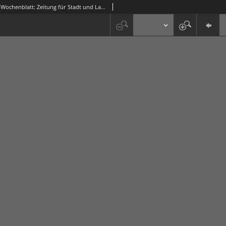
Grünberger Wochenblatt: Zeitung für Stadt und Land, No. 149. (13. Dezember 1913)