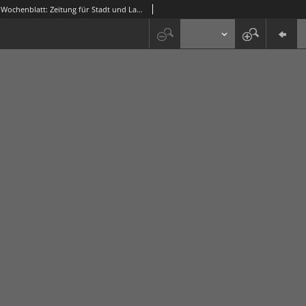
Grünberger Wochenblatt: Zeitung für Stadt und Land, No. 68. (6. Juni 1914)