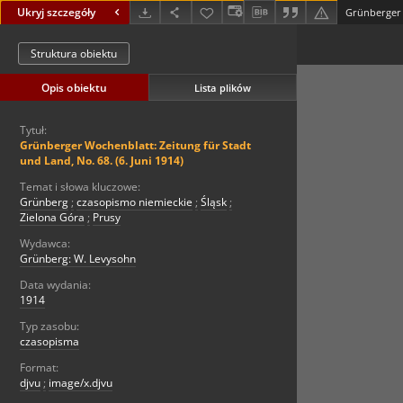
Ukryj szczegóły
Struktura obiektu
Opis obiektu
Lista plików
Tytuł:
Grünberger Wochenblatt: Zeitung für Stadt
und Land, No. 68. (6. Juni 1914)
Temat i słowa kluczowe:
Grünberg
;
czasopismo niemieckie
;
Śląsk
;
Zielona Góra
;
Prusy
Wydawca:
Grünberg: W. Levysohn
Data wydania:
1914
Typ zasobu:
czasopisma
Format:
djvu
;
image/x.djvu