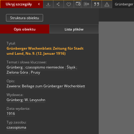
Ukryj szczegóły
Struktura obiektu
Opis obiektu
Lista plików
Tytuł:
Grünberger Wochenblatt: Zeitung für Stadt
und Land, No. 9. (12. Januar 1916)
Temat i słowa kluczowe:
Grünberg
;
czasopismo niemieckie
;
Śląsk
;
Zielona Góra
;
Prusy
Opis:
Zawiera: Beilage zum Grünberger Wochenblatt
Wydawca:
Grünberg: W. Levysohn
Data wydania:
1916
Typ zasobu:
czasopisma