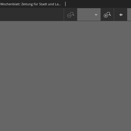
Grünberger Wochenblatt: Zeitung für Stadt und Land, No. 9. (12. Januar 1916)