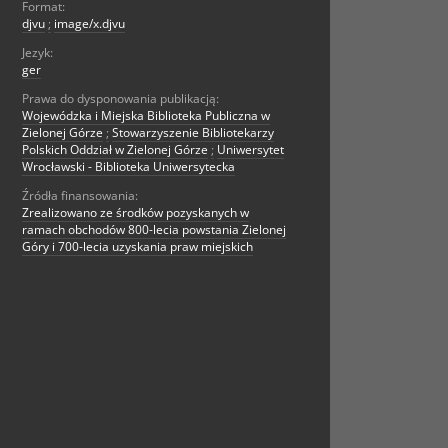
Format:
djvu
;
image/x.djvu
Jezyk:
ger
Prawa do dysponowania publikacją:
Wojewódzka i Miejska Biblioteka Publiczna w
Zielonej Górze
;
Stowarzyszenie Bibliotekarzy
Polskich Oddział w Zielonej Górze
;
Uniwersytet
Wrocławski - Biblioteka Uniwersytecka
Źródła finansowania:
Zrealizowano ze środków pozyskanych w
ramach obchodów 800-lecia powstania Zielonej
Góry i 700-lecia uzyskania praw miejskich