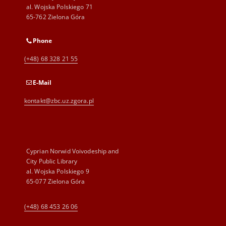
al. Wojska Polskiego 71
65-762 Zielona Góra
Phone
(+48) 68 328 21 55
E-Mail
kontakt@zbc.uz.zgora.pl
Cyprian Norwid Voivodeship and
City Public Library
al. Wojska Polskiego 9
65-077 Zielona Góra
(+48) 68 453 26 06