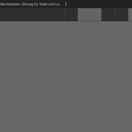
Grünberger Wochenblatt: Zeitung für Stadt und Land, No. 187. (11. August 1916)