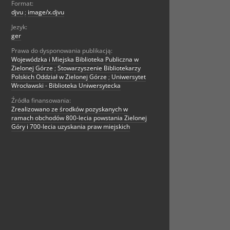
Format:
djvu
;
image/x.djvu
Jezyk:
ger
Prawa do dysponowania publikacją:
Wojewódzka i Miejska Biblioteka Publiczna w
Zielonej Górze
;
Stowarzyszenie Bibliotekarzy
Polskich Oddział w Zielonej Górze
;
Uniwersytet
Wrocławski - Biblioteka Uniwersytecka
Źródła finansowania:
Zrealizowano ze środków pozyskanych w
ramach obchodów 800-lecia powstania Zielonej
Góry i 700-lecia uzyskania praw miejskich