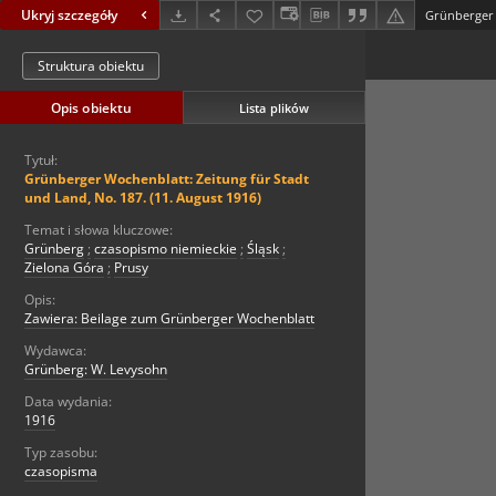
Ukryj szczegóły
Struktura obiektu
Opis obiektu
Lista plików
Tytuł:
Grünberger Wochenblatt: Zeitung für Stadt
und Land, No. 187. (11. August 1916)
Temat i słowa kluczowe:
Grünberg
;
czasopismo niemieckie
;
Śląsk
;
Zielona Góra
;
Prusy
Opis:
Zawiera: Beilage zum Grünberger Wochenblatt
Wydawca:
Grünberg: W. Levysohn
Data wydania:
1916
Typ zasobu:
czasopisma