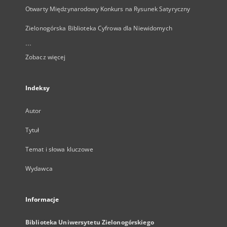
Otwarty Międzynarodowy Konkurs na Rysunek Satyryczny
Zielonogórska Biblioteka Cyfrowa dla Niewidomych
...
Zobacz więcej
Indeksy
Autor
Tytuł
Temat i słowa kluczowe
Wydawca
Informacje
Biblioteka Uniwersytetu Zielonogórskiego