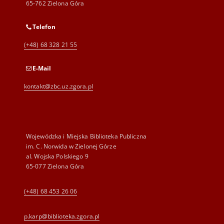
65-762 Zielona Góra
Telefon
(+48) 68 328 21 55
E-Mail
kontakt@zbc.uz.zgora.pl
Wojewódzka i Miejska Biblioteka Publiczna
im. C. Norwida w Zielonej Górze
al. Wojska Polskiego 9
65-077 Zielona Góra
(+48) 68 453 26 06
p.karp@biblioteka.zgora.pl