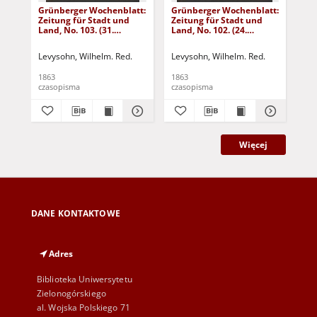
Grünberger Wochenblatt:
Grünberger Wochenblatt:
Gr
Zeitung für Stadt und
Zeitung für Stadt und
Zei
Land, No. 103. (31.
Land, No. 102. (24.
Lan
December 1863)
December 1863)
De
Levysohn, Wilhelm. Red.
Levysohn, Wilhelm. Red.
Lev
1863
1863
186
czasopisma
czasopisma
cza
Więcej
DANE KONTAKTOWE
Adres
Biblioteka Uniwersytetu
Zielonogórskiego
al. Wojska Polskiego 71