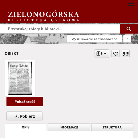
Wyszukiwanie zaawansowane
?
OBIEKT
Pokaż treść
Pobierz
OPIS
INFORMACJE
STRUKTURA