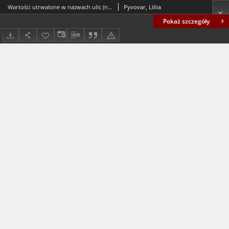
Wartości utrwalone w nazwach ulic (na przykładzie Częstochowy i Humania) = Values recorded in street names (on the example of Częstochowa and Uman)
Pyvovar, Liliia
Pokaż szczegóły