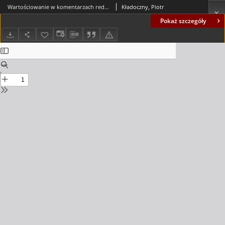
Wartościowanie w komentarzach redaktorów TVP Kultura po występach uczestników XVIII Międzynarodowego Konkursu Chopinowskiego w 2021 r. = Evaluation in the comments of the editors of TVP Kultura after the performances of the participants of the XVIII International Chopin Competition in 2021
Kładoczny, Piotr
Pokaż szczegóły