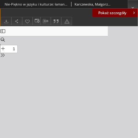
Nie-Piękno w języku i kulturze: łamanie zasad grzeczności językowej w tekstach utworów zespołu Nocny Kochanek jako strategia humorystyczna = Non-Beauty in language and culture: breaking the rules of language politeness in the lyrics of the songs of the band Nocny Kochanek as a humorous strategy
Karczewska, Małgorzata
Pokaż szczegóły