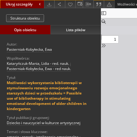
Ukryj szczegóły
Struktura obiektu
Opis obiektu
Lista plików
Autor:
Pasterniak-Kobyłecka, Ewa
Współtwórca:
Kataryńczuk-Mania, Lidia - red. nauk.
;
Pasterniak-Kobyłecka, Ewa - red nauk.
Tytuł:
Możliwości wykorzystania biblioterapii w
stymulowaniu rozwoju emocjonalnego
starszych dzieci w przedszkolu = Possible
use of bibliotherapy in stimulating
emotional development of older children in
kindergarten
Tytuł publikacji grupowej:
Dziecko i nauczyciel w kulturze artystycznej
Temat i słowa kluczowe:
emocje
;
rozwój
;
inteligencja emocjonalna
;