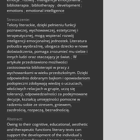
biblioterapia
;
bibliotherapy
;
development
;
emotions
;
emotional intelligence
Streszczenie:
Teksty literackie, dzięki pełnieniu funkcji
poznawczej, wychowawczej, estetycznej i
terapeutycznej, mogą wspierać rozwój
inteligencji emocjonalnej jednostek. Literatura
pobudza wyobraźnię, ubogaca dziecko w nowe
doświadczenia, pomaga zrozumieć mu siebie i
innych ludzi oraz otaczający je świat.
;
W
artykule przedstawiono możliwości
zastosowania biblioterapii w pracy z
wychowankami w wieku przedszkolnym. Dzięki
odpowiednio dobranym bajkom i opowiadaniom
podopieczni zdobywają wiedzę o uczuciach,
właściwych relacjach w grupie, uczą się
tolerancji, odpowiedzialności za podejmowane
decyzje, kształcą umiejętności pomocne w
radzeniu sobie ze stresem, gniewem,
zazdrością, rozpaczą, bezradnością.
Abstract:
Owing to their cognitive, educational, aesthetic
and therapeutic functions literary texts can
support the development of the individual`s