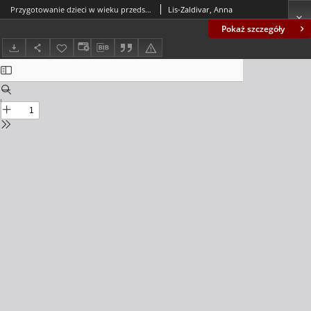
Przygotowanie dzieci w wieku przedszkolnym do pełnienia ról zawodowych = Preparing pre-school children to perform professional roles
Lis-Zaldivar, Anna
Pokaż szczegóły