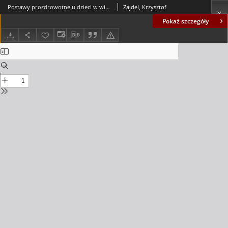
Postawy prozdrowotne u dzieci w wieku przedszkolnym = Pro-health attitudes in preschool children
Zajdel, Krzysztof
Pokaż szczegóły