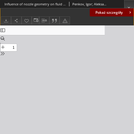
Influence of nozzle geometry on fluid flow parameters
Penkov, Igor; Aleksandrov, Dmitri
Pokaż szczegóły