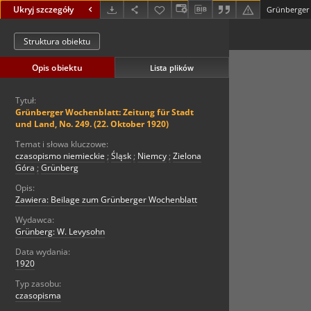
Ukryj szczegóły
Struktura obiektu
Opis obiektu
Lista plików
Tytuł:
Grünberger Wochenblatt: Zeitung für Stadt
und Land, No. 249. (22. Oktober 1920)
Temat i słowa kluczowe:
czasopismo niemieckie
;
Śląsk
;
Niemcy
;
Zielona
Góra
;
Grünberg
Opis:
Zawiera: Beilage zum Grünberger Wochenblatt
Wydawca:
Grünberg: W. Levysohn
Data wydania:
1920
Typ zasobu:
czasopisma