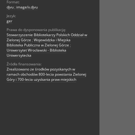
Format:
djvu
;
image/x.djvu
Jezyk:
ger
Prawa do dysponowania publikacją:
Stowarzyszenie Bibliotekarzy Polskich Oddział w
Zielonej Górze
;
Wojewódzka i Miejska
Biblioteka Publiczna w Zielonej Górze
;
Uniwersytet Wrocławski - Biblioteka
Uniwersytecka
Źródła finansowania:
Zrealizowano ze środków pozyskanych w
ramach obchodów 800-lecia powstania Zielonej
Góry i 700-lecia uzyskania praw miejskich