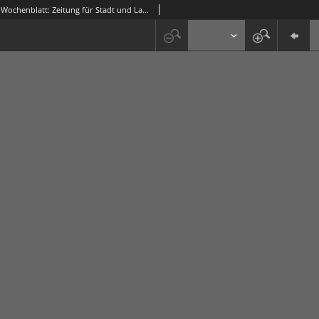
Grünberger Wochenblatt: Zeitung für Stadt und Land, No. 249. (22. Oktober 1920)