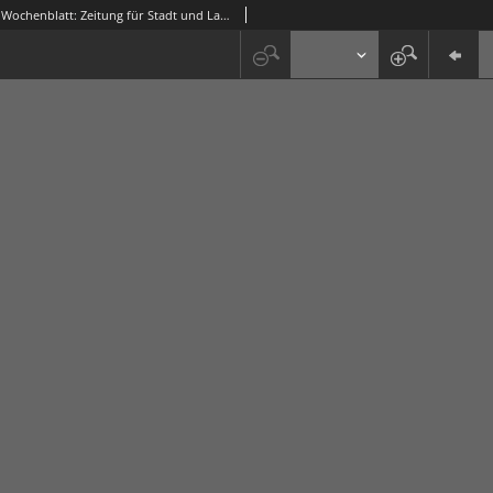
Grünberger Wochenblatt: Zeitung für Stadt und Land, No. 107. (7. Mai 1922)