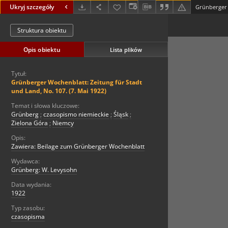
Ukryj szczegóły
Struktura obiektu
Opis obiektu
Lista plików
Tytuł:
Grünberger Wochenblatt: Zeitung für Stadt
und Land, No. 107. (7. Mai 1922)
Temat i słowa kluczowe:
Grünberg
;
czasopismo niemieckie
;
Śląsk
;
Zielona Góra
;
Niemcy
Opis:
Zawiera: Beilage zum Grünberger Wochenblatt
Wydawca:
Grünberg: W. Levysohn
Data wydania:
1922
Typ zasobu:
czasopisma