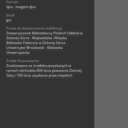
Format:
djvu
;
image/x.djvu
Jezyk:
ger
Prawa do dysponowania publikacją:
Stowarzyszenie Bibliotekarzy Polskich Oddział w
Zielonej Górze
;
Wojewódzka i Miejska
Biblioteka Publiczna w Zielonej Górze
;
Uniwersytet Wrocławski - Biblioteka
Uniwersytecka
Źródła finansowania:
Zrealizowano ze środków pozyskanych w
ramach obchodów 800-lecia powstania Zielonej
Góry i 700-lecia uzyskania praw miejskich