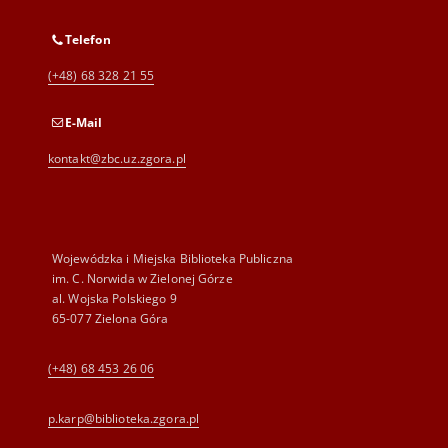
Telefon
(+48) 68 328 21 55
E-Mail
kontakt@zbc.uz.zgora.pl
Wojewódzka i Miejska Biblioteka Publiczna
im. C. Norwida w Zielonej Górze
al. Wojska Polskiego 9
65-077 Zielona Góra
(+48) 68 453 26 06
p.karp@biblioteka.zgora.pl