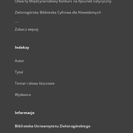
Otwarty Międzynarodowy Konkurs na Rysunek Satyryczny
Zielonogórska Biblioteka Cyfrowa dla Niewidomych
...
Zobacz więcej
Indeksy
Autor
Tytuł
Temat i słowa kluczowe
Wydawca
Informacje
Biblioteka Uniwersytetu Zielonogórskiego