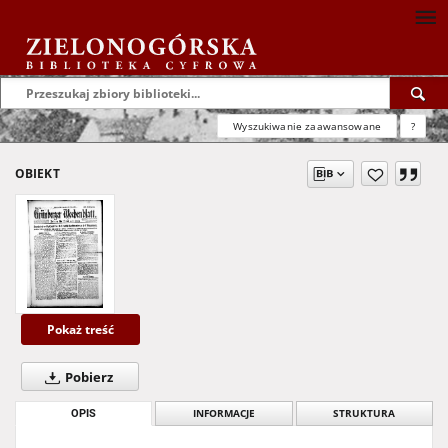
Wyszukiwanie zaawansowane
?
OBIEKT
Pokaż treść
Pobierz
OPIS
INFORMACJE
STRUKTURA