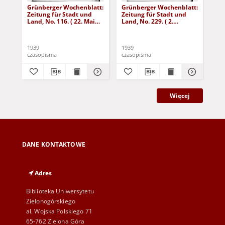
Grünberger Wochenblatt:
Grünberger Wochenblatt:
Gr
Zeitung für Stadt und
Zeitung für Stadt und
Zei
Land, No. 116. ( 22. Mai
Land, No. 229. ( 2.
Lan
1939)
Oktober 1939)
De
1939
1939
192
czasopisma
czasopisma
cza
Więcej
DANE KONTAKTOWE
Adres
Biblioteka Uniwersytetu
Zielonogórskiego
al. Wojska Polskiego 71
65-762 Zielona Góra