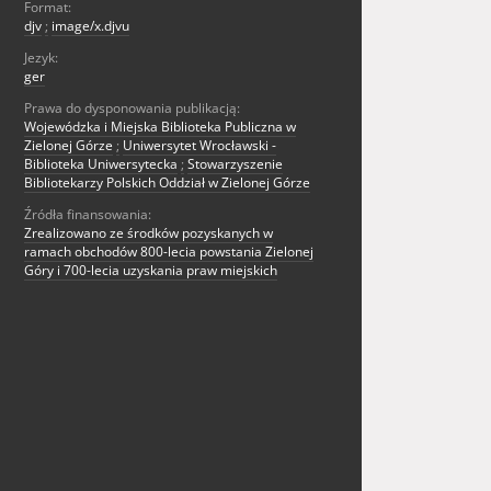
Format:
djv
;
image/x.djvu
Jezyk:
ger
Prawa do dysponowania publikacją:
Wojewódzka i Miejska Biblioteka Publiczna w
Zielonej Górze
;
Uniwersytet Wrocławski -
Biblioteka Uniwersytecka
;
Stowarzyszenie
Bibliotekarzy Polskich Oddział w Zielonej Górze
Źródła finansowania:
Zrealizowano ze środków pozyskanych w
ramach obchodów 800-lecia powstania Zielonej
Góry i 700-lecia uzyskania praw miejskich