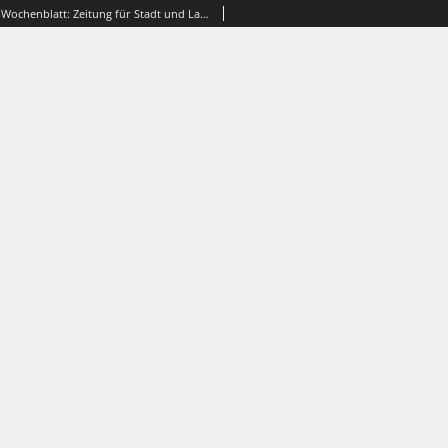
Grünberger Wochenblatt: Zeitung für Stadt und Land, Nr. 68. (21. März 1925)