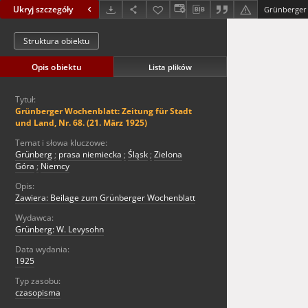
Ukryj szczegóły
Struktura obiektu
Opis obiektu
Lista plików
Tytuł:
Grünberger Wochenblatt: Zeitung für Stadt
und Land, Nr. 68. (21. März 1925)
Temat i słowa kluczowe:
Grünberg
;
prasa niemiecka
;
Śląsk
;
Zielona
Góra
;
Niemcy
Opis:
Zawiera: Beilage zum Grünberger Wochenblatt
Wydawca:
Grünberg: W. Levysohn
Data wydania:
1925
Typ zasobu:
czasopisma