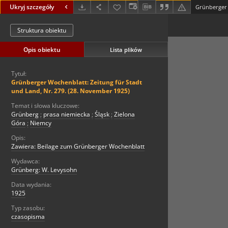
Ukryj szczegóły
Struktura obiektu
Opis obiektu
Lista plików
Tytuł:
Grünberger Wochenblatt: Zeitung für Stadt
und Land, Nr. 279. (28. November 1925)
Temat i słowa kluczowe:
Grünberg
;
prasa niemiecka
;
Śląsk
;
Zielona
Góra
;
Niemcy
Opis:
Zawiera: Beilage zum Grünberger Wochenblatt
Wydawca:
Grünberg: W. Levysohn
Data wydania:
1925
Typ zasobu:
czasopisma