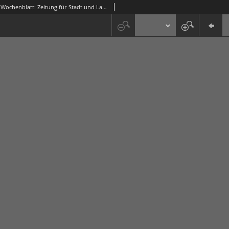
Grünberger Wochenblatt: Zeitung für Stadt und Land, Nr. 279. (28. November 1925)