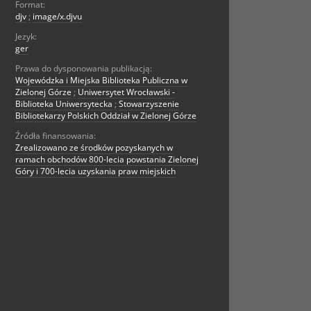
Format:
djv
;
image/x.djvu
Jezyk:
ger
Prawa do dysponowania publikacją:
Wojewódzka i Miejska Biblioteka Publiczna w
Zielonej Górze
;
Uniwersytet Wrocławski -
Biblioteka Uniwersytecka
;
Stowarzyszenie
Bibliotekarzy Polskich Oddział w Zielonej Górze
Źródła finansowania:
Zrealizowano ze środków pozyskanych w
ramach obchodów 800-lecia powstania Zielonej
Góry i 700-lecia uzyskania praw miejskich