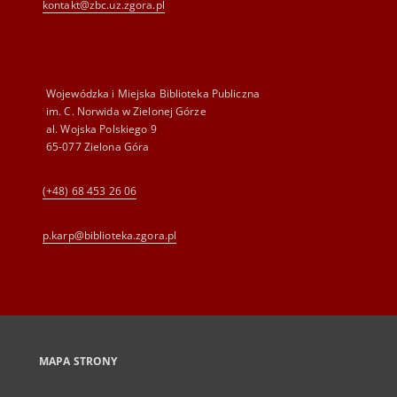
kontakt@zbc.uz.zgora.pl
Wojewódzka i Miejska Biblioteka Publiczna
im. C. Norwida w Zielonej Górze
al. Wojska Polskiego 9
65-077 Zielona Góra
(+48) 68 453 26 06
p.karp@biblioteka.zgora.pl
MAPA STRONY