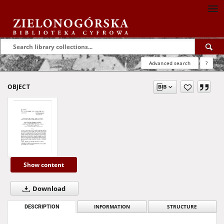
Advanced search
?
OBJECT
Show content
Download
DESCRIPTION
INFORMATION
STRUCTURE