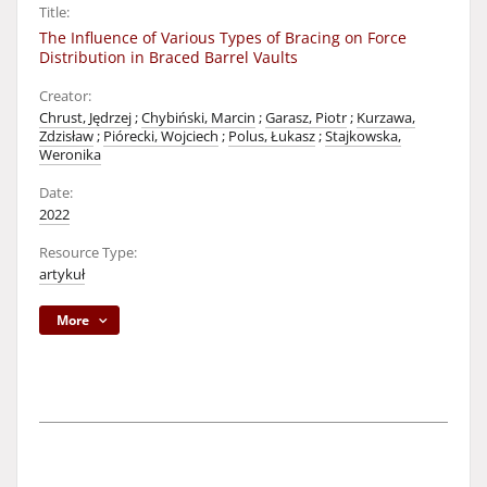
Title:
The Influence of Various Types of Bracing on Force
Distribution in Braced Barrel Vaults
Creator:
Chrust, Jędrzej
;
Chybiński, Marcin
;
Garasz, Piotr
;
Kurzawa,
Zdzisław
;
Piórecki, Wojciech
;
Polus, Łukasz
;
Stajkowska,
Weronika
Date:
2022
Resource Type:
artykuł
More