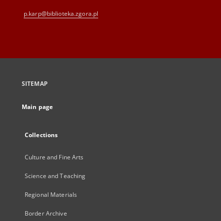
p.karp@biblioteka.zgora.pl
SITEMAP
Main page
Collections
Culture and Fine Arts
Science and Teaching
Regional Materials
Border Archive