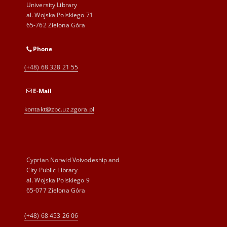
University Library
al. Wojska Polskiego 71
65-762 Zielona Góra
Phone
(+48) 68 328 21 55
E-Mail
kontakt@zbc.uz.zgora.pl
Cyprian Norwid Voivodeship and
City Public Library
al. Wojska Polskiego 9
65-077 Zielona Góra
(+48) 68 453 26 06