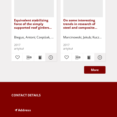
Equivalent stabilizing
On some interesting
Ren
force of the simply
trends in research of
min
supported roof girders
steel and composite
Kło
including the
structures = O pewnych
Re
longitudinal variability
interesujących trendach
nad
Biegus, Antoni
Czepiżak, Dariusz
Marcinowski, Jakub
Kuczyński, Tadeusz - red.
Kuczyński, Tadeu
Bła
of the compression force
w badaniach konstrukcji
Kop
acting in the restrained
stalowych i
s.a.
2017
2017
201
chord = Obciążenie
kompozytowych
artykuł
artykuł
art
imperfekcyjne
przegubowo podpartych
dźwigarów dachowych z
uwzględnieniem
wzdłużnej zmienności
siły ściskającej w ich
More
stężanym pasie
CONTACT DETAILS
Address