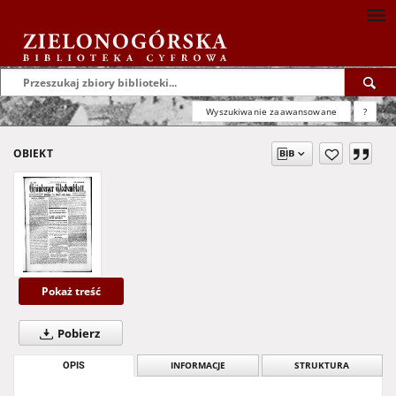
Wyszukiwanie zaawansowane
?
OBIEKT
Pokaż treść
Pobierz
OPIS
INFORMACJE
STRUKTURA