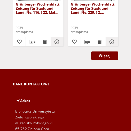
Grünberger Wochenblatt:
Grünberger Wochenblatt:
Gr
Zeitung für Stadt und
Zeitung für Stadt und
Zei
Land, No. 116. ( 22. Mai
Land, No. 229. ( 2.
Lan
1939)
Oktober 1939)
De
1939
1939
192
czasopisma
czasopisma
cza
Więcej
DANE KONTAKTOWE
Adres
Biblioteka Uniwersytetu
Zielonogórskiego
al. Wojska Polskiego 71
65-762 Zielona Góra