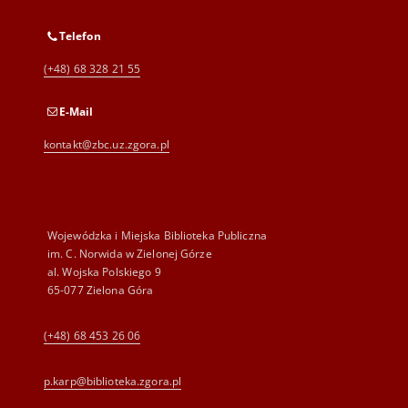
Telefon
(+48) 68 328 21 55
E-Mail
kontakt@zbc.uz.zgora.pl
Wojewódzka i Miejska Biblioteka Publiczna
im. C. Norwida w Zielonej Górze
al. Wojska Polskiego 9
65-077 Zielona Góra
(+48) 68 453 26 06
p.karp@biblioteka.zgora.pl