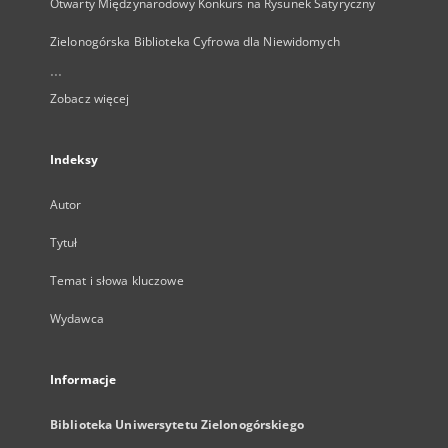
Otwarty Międzynarodowy Konkurs na Rysunek Satyryczny
Zielonogórska Biblioteka Cyfrowa dla Niewidomych
...
Zobacz więcej
Indeksy
Autor
Tytuł
Temat i słowa kluczowe
Wydawca
Informacje
Biblioteka Uniwersytetu Zielonogórskiego