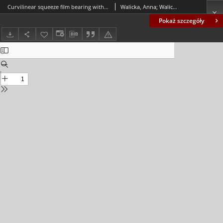
Curvilinear squeeze film bearing with porous wall lubricated by a Rabinowitsch fluid
Walicka, Anna; Walicki, Edward; Jurczak, Paweł; Falicki, Jarosław
Pokaż szczegóły