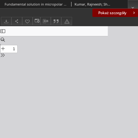
Fundamental solution in micropolar viscothermoelastic solids with void
Kumar, Rajneesh; Sharma, Krishan D.; Garg, S.K.
Pokaż szczegóły