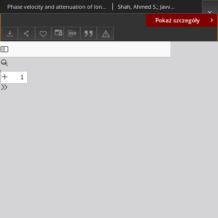
Phase velocity and attenuation of longitudinal shear vibrations of hollow poroelastic cylinders
Shah, Ahmed S.; Javvad Hussaini, S.
Pokaż szczegóły