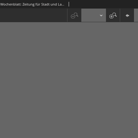
Grünberger Wochenblatt: Zeitung für Stadt und Land, No. 136. (13./14. Juni 1931)