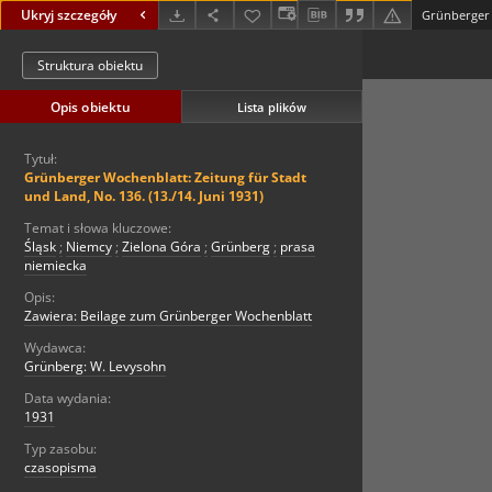
Ukryj szczegóły
Struktura obiektu
Opis obiektu
Lista plików
Tytuł:
Grünberger Wochenblatt: Zeitung für Stadt
und Land, No. 136. (13./14. Juni 1931)
Temat i słowa kluczowe:
Śląsk
;
Niemcy
;
Zielona Góra
;
Grünberg
;
prasa
niemiecka
Opis:
Zawiera: Beilage zum Grünberger Wochenblatt
Wydawca:
Grünberg: W. Levysohn
Data wydania:
1931
Typ zasobu:
czasopisma