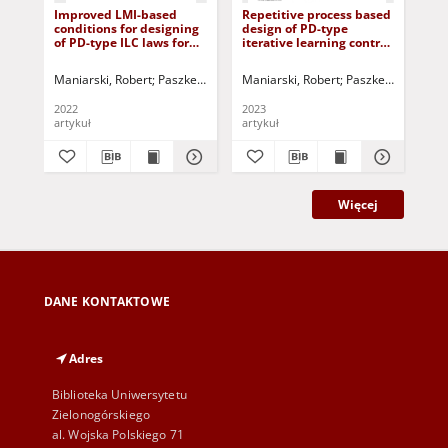
Improved LMI-based
Repetitive process based
Rep
conditions for designing
design of PD-type
ind
of PD-type ILC laws for
iterative learning control
lea
linear batch processes
laws for batch processes
pr
over two-dimensional
with time-delays
unc
Maniarski, Robert
Paszke, Wojciech (1975- )
Maniarski, Robert
Tao, Hongfeng
Paszke, Wojciech (
Hao, Shou
Tao
setting
de
2022
2023
202
artykuł
artykuł
art
Więcej
DANE KONTAKTOWE
Adres
Biblioteka Uniwersytetu
Zielonogórskiego
al. Wojska Polskiego 71