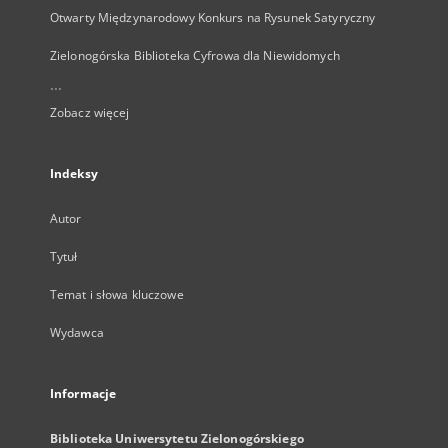
Otwarty Międzynarodowy Konkurs na Rysunek Satyryczny
Zielonogórska Biblioteka Cyfrowa dla Niewidomych
...
Zobacz więcej
Indeksy
Autor
Tytuł
Temat i słowa kluczowe
Wydawca
Informacje
Biblioteka Uniwersytetu Zielonogórskiego