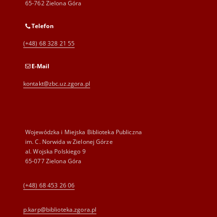
65-762 Zielona Góra
Telefon
(+48) 68 328 21 55
E-Mail
kontakt@zbc.uz.zgora.pl
Wojewódzka i Miejska Biblioteka Publiczna
im. C. Norwida w Zielonej Górze
al. Wojska Polskiego 9
65-077 Zielona Góra
(+48) 68 453 26 06
p.karp@biblioteka.zgora.pl