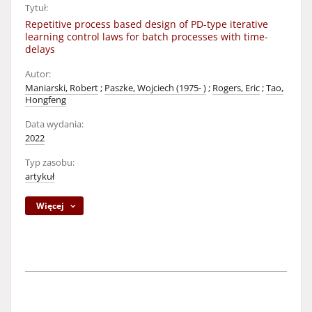
Tytuł:
Repetitive process based design of PD-type iterative
learning control laws for batch processes with time-
delays
Autor:
Maniarski, Robert
;
Paszke, Wojciech (1975- )
;
Rogers, Eric
;
Tao,
Hongfeng
Data wydania:
2022
Typ zasobu:
artykuł
Więcej