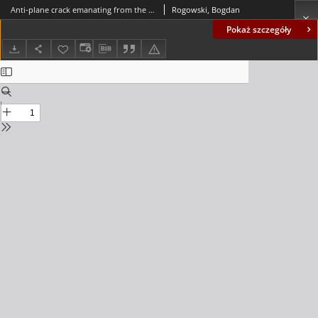
Anti-plane crack emanating from the interface in a bounded smart PEMO- elastic structure
Rogowski, Bogdan
Pokaż szczegóły