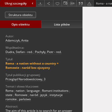
Ukryj szczegóły
Struktura obiektu
Opis obiektu
Lista plików
Autor:
Adamczyk, Anita
Współtwórca:
Dudra, Stefan - red.
;
Pochyły, Piotr - red.
Tytuł:
Roma - a nation without a country =
Romowie - naród bez ojczyzny
Tytuł publikacji grupowej:
Przegląd Narodowościowy, 3
Temat i słowa kluczowe:
Roma
;
nation
;
language
;
Romani institutions
;
state
;
Romowie
;
naród
;
język
;
instytucje
romskie
;
państwo
Abstract:
The aim of this article is to search for an answer