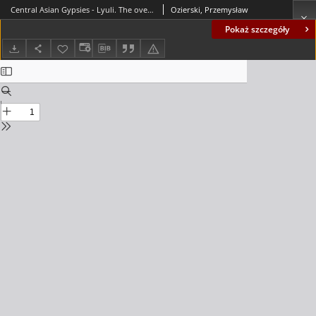
Central Asian Gypsies - Lyuli. The overview of current socio-economic problems = Cyganie z Azji Środkowej - Lyuli. Przegląd aktualnych problemów społeczno-gospodarczych
Ozierski, Przemysław
Pokaż szczegóły