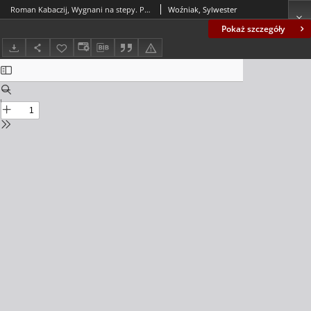
Roman Kabaczij, Wygnani na stepy. Przesiedlenia ludności ukraińskiej z Polski na południe Ukrainy w latach 1944-1946 - recenzja
Woźniak, Sylwester
Pokaż szczegóły