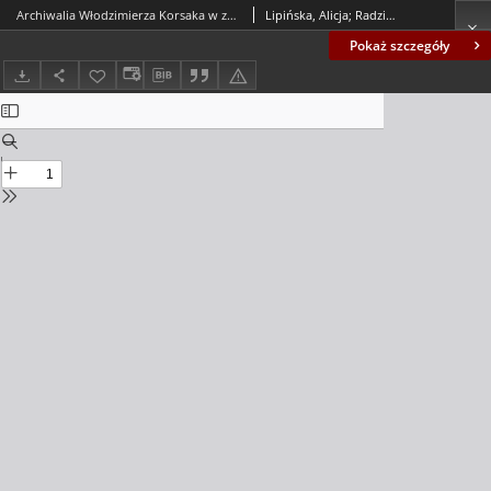
Archiwalia Włodzimierza Korsaka w zbiorach Wojewódzkiej i Miejskiej Biblioteki Publicznej im. Cypriana. Norwida w Zielonej Górze. Część druga
Lipińska, Alicja; Radziszewska, Maria
Pokaż szczegóły