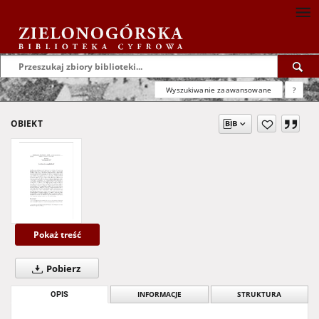
Wyszukiwanie zaawansowane
?
OBIEKT
Pokaż treść
Pobierz
OPIS
INFORMACJE
STRUKTURA