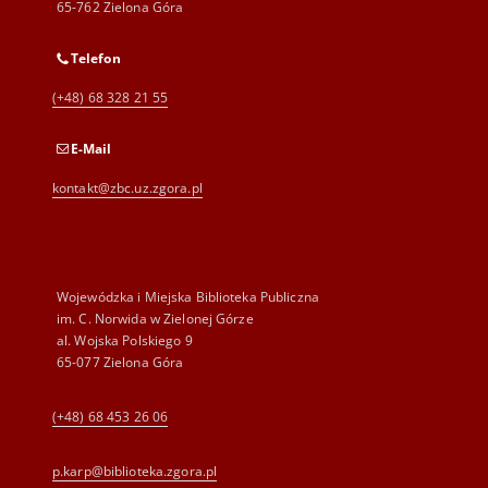
65-762 Zielona Góra
Telefon
(+48) 68 328 21 55
E-Mail
kontakt@zbc.uz.zgora.pl
Wojewódzka i Miejska Biblioteka Publiczna
im. C. Norwida w Zielonej Górze
al. Wojska Polskiego 9
65-077 Zielona Góra
(+48) 68 453 26 06
p.karp@biblioteka.zgora.pl