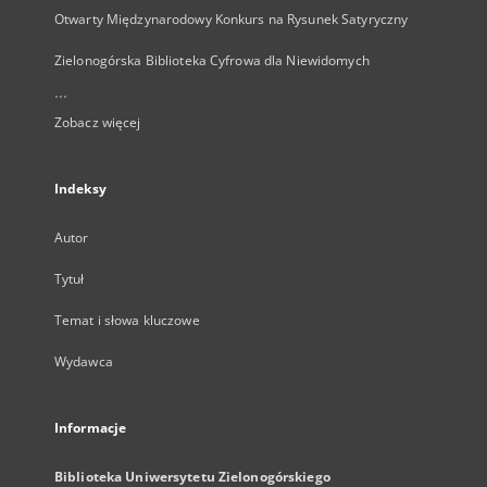
Otwarty Międzynarodowy Konkurs na Rysunek Satyryczny
Zielonogórska Biblioteka Cyfrowa dla Niewidomych
...
Zobacz więcej
Indeksy
Autor
Tytuł
Temat i słowa kluczowe
Wydawca
Informacje
Biblioteka Uniwersytetu Zielonogórskiego