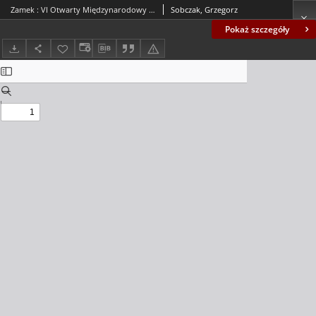
Zamek : VI Otwarty Międzynarodowy Konkurs na Rysunek Satyryczny / Grzegorz Sobczak
Sobczak, Grzegorz
Pokaż szczegóły