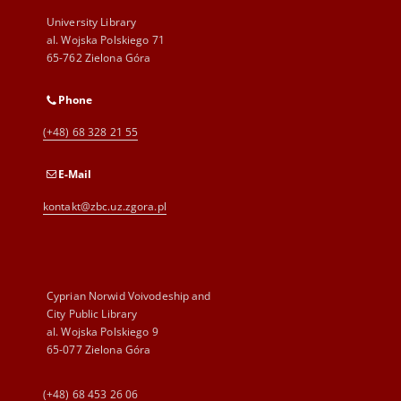
University Library
al. Wojska Polskiego 71
65-762 Zielona Góra
Phone
(+48) 68 328 21 55
E-Mail
kontakt@zbc.uz.zgora.pl
Cyprian Norwid Voivodeship and
City Public Library
al. Wojska Polskiego 9
65-077 Zielona Góra
(+48) 68 453 26 06