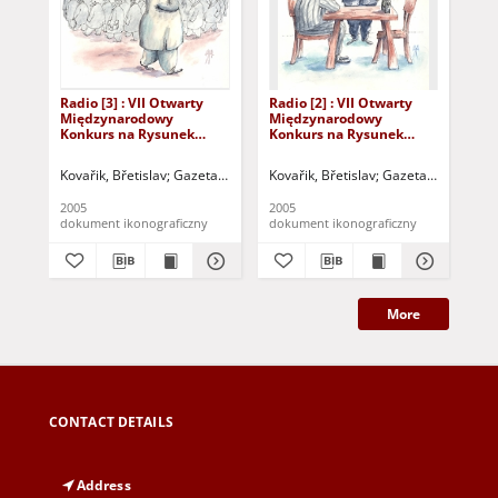
Radio [3] : VII Otwarty
Radio [2] : VII Otwarty
Rad
Międzynarodowy
Międzynarodowy
Mi
Konkurs na Rysunek
Konkurs na Rysunek
Ko
Satyryczny / Břetislav
Satyryczny / Břetislav
Sat
Kovařik
Kovařik
Afr
Kovařik, Břetislav
Gazeta Lubuska (Zielona Góra)
Kovařik, Břetislav
Kożuchowski Ośrodek 
Gazeta Lubuska (Z
Afr
2005
2005
200
dokument ikonograficzny
dokument ikonograficzny
dok
More
CONTACT DETAILS
Address