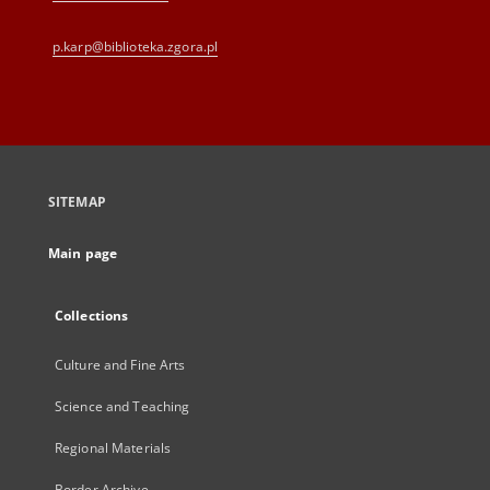
p.karp@biblioteka.zgora.pl
SITEMAP
Main page
Collections
Culture and Fine Arts
Science and Teaching
Regional Materials
Border Archive