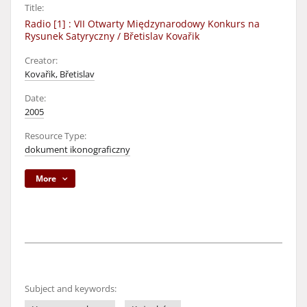
Title:
Radio [1] : VII Otwarty Międzynarodowy Konkurs na
Rysunek Satyryczny / Břetislav Kovařik
Creator:
Kovařik, Břetislav
Date:
2005
Resource Type:
dokument ikonograficzny
More
Subject and keywords: