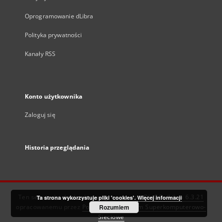
Oprogramowanie dLibra
Polityka prywatności
Kanały RSS
Konto użytkownika
Zaloguj się
Historia przeglądania
Ten serwis działa dzięki oprogramowaniu
DInGO dLibra 6.3.21
Ta strona wykorzystuje pliki 'cookies'.
Więcej informacji
opracowanemu przez
Poznańskie Centrum Superkomputerowo-
Rozumiem
Sieciowe