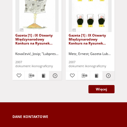
Gazeta [1] : IX Otwarty
Gazeta [1] : IX Otwarty
Gaz
Międzynarodowy
Międzynarodowy
Mi
Konkurs na Rysunek
Konkurs na Rysunek
Ko
Satyryczny / Josip
Satyryczny / Ernest Metz
Sat
Kovačević
Re
Kovačević, Josip
"Lubpress" (Zielona Góra)
Metz, Ernest
Kożuchowski Ośrodek Kultur
Gazeta Lubuska (Zielon
Rez
2007
2007
200
dokument ikonograficzny
dokument ikonograficzny
dok
Więcej
DANE KONTAKTOWE