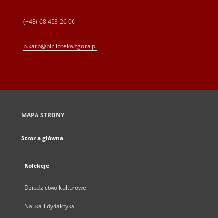
(+48) 68 453 26 06
p.karp@biblioteka.zgora.pl
MAPA STRONY
Strona główna
Kolekcje
Dziedzictwo kulturowe
Nauka i dydaktyka