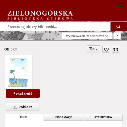
Wyszukiwanie zaawansowane
?
OBIEKT
Pokaż treść
Pobierz
OPIS
INFORMACJE
STRUKTURA