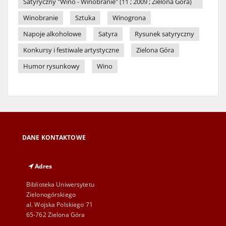
Satyryczny "Wino - Winobranie" (11 ; 2009 ; Zielona Góra)
Winobranie
Sztuka
Winogrona
Napoje alkoholowe
Satyra
Rysunek satyryczny
Konkursy i festiwale artystyczne
Zielona Góra
Humor rysunkowy
Wino
DANE KONTAKTOWE
Adres
Biblioteka Uniwersytetu
Zielonogórskiego
al. Wojska Polskiego 71
65-762 Zielona Góra