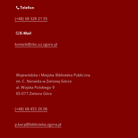
Telefon
(+48) 68 328 21 55
E-Mail
kontakt@zbc.uz.zgora.pl
Wojewódzka i Miejska Biblioteka Publiczna
im. C. Norwida w Zielonej Górze
al. Wojska Polskiego 9
65-077 Zielona Góra
(+48) 68 453 26 06
p.karp@biblioteka.zgora.pl