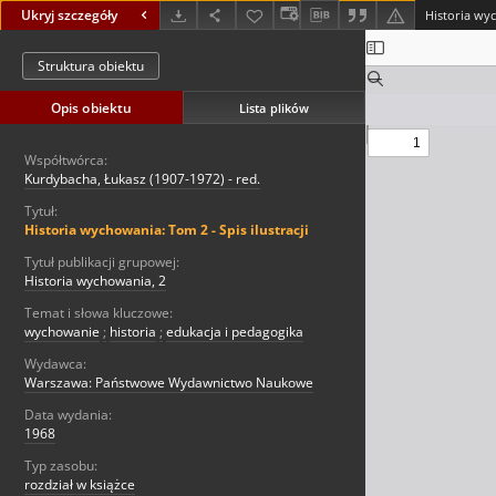
Ukryj szczegóły
Historia wyc
Struktura obiektu
Opis obiektu
Lista plików
Współtwórca:
Kurdybacha, Łukasz (1907-1972) - red.
Tytuł:
Historia wychowania: Tom 2 - Spis ilustracji
Tytuł publikacji grupowej:
Historia wychowania, 2
Temat i słowa kluczowe:
wychowanie
;
historia
;
edukacja i pedagogika
Wydawca:
Warszawa: Państwowe Wydawnictwo Naukowe
Data wydania:
1968
Typ zasobu:
rozdział w książce