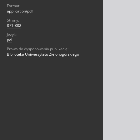
Format:
application/pdf
Strony:
871-882
Jezyk:
pol
Prawa do dysponowania publikacją:
Biblioteka Uniwersytetu Zielonogórskiego