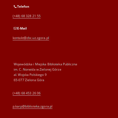
Telefon
(+48) 68 328 21 55
E-Mail
kontakt@zbc.uz.zgora.pl
Wojewódzka i Miejska Biblioteka Publiczna
im. C. Norwida w Zielonej Górze
al. Wojska Polskiego 9
65-077 Zielona Góra
(+48) 68 453 26 06
p.karp@biblioteka.zgora.pl