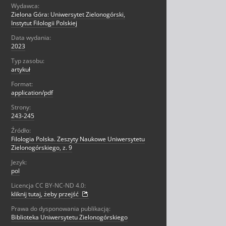
Wydawca:
Zielona Góra: Uniwersytet Zielonogórski,
Instytut Filologii Polskiej
Data wydania:
2023
Typ zasobu:
artykuł
Format:
application/pdf
Strony:
243-245
Źródło:
Filologia Polska. Zeszyty Naukowe Uniwersytetu
Zielonogórskiego, z. 9
Jezyk:
pol
Licencja CC BY-NC-ND 4.0:
kliknij tutaj, żeby przejść
Prawa do dysponowania publikacją:
Biblioteka Uniwersytetu Zielonogórskiego