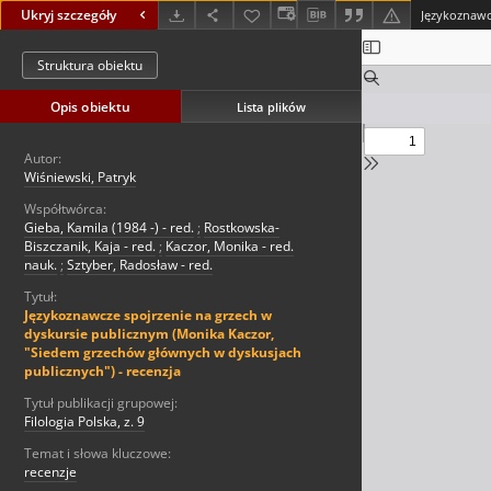
Ukryj szczegóły
Struktura obiektu
Opis obiektu
Lista plików
Autor:
Wiśniewski, Patryk
Współtwórca:
Gieba, Kamila (1984 -) - red.
;
Rostkowska-
Biszczanik, Kaja - red.
;
Kaczor, Monika - red.
nauk.
;
Sztyber, Radosław - red.
Tytuł:
Językoznawcze spojrzenie na grzech w
dyskursie publicznym (Monika Kaczor,
"Siedem grzechów głównych w dyskusjach
publicznych") - recenzja
Tytuł publikacji grupowej:
Filologia Polska, z. 9
Temat i słowa kluczowe:
recenzje