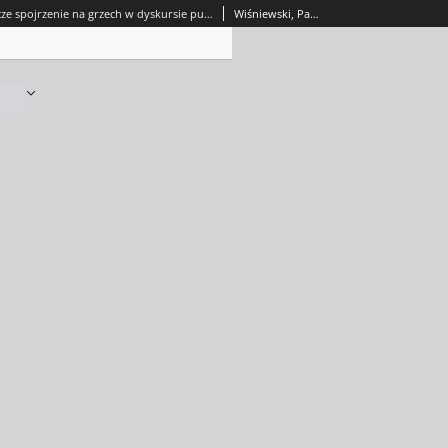
Językoznawcze spojrzenie na grzech w dyskursie publicznym (Monika Kaczor, "Siedem grzechów głównych w dyskusjach publicznych") - recenzja
Wiśniewski, Patryk