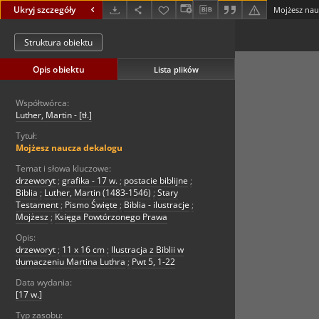
Ukryj szczegóły
Mojżesz nau
Struktura obiektu
Opis obiektu
Lista plików
Współtwórca:
Luther, Martin - [tł.]
Tytuł:
Mojżesz naucza dekalogu
Temat i słowa kluczowe:
drzeworyt
;
grafika - 17 w.
;
postacie biblijne
;
Biblia
;
Luther, Martin (1483-1546)
;
Stary
Testament
;
Pismo Święte
;
Biblia - ilustracje
;
Mojżesz
;
Księga Powtórzonego Prawa
Opis:
drzeworyt
;
11 x 16 cm
;
Ilustracja z Biblii w
tłumaczeniu Martina Luthra
;
Pwt 5, 1-22
Data wydania:
[17 w.]
Typ zasobu: