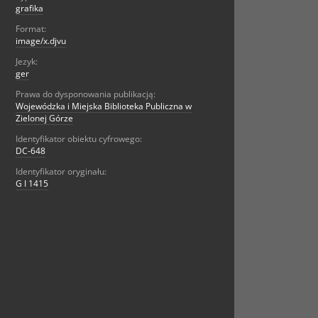
grafika
Format:
image/x.djvu
Jezyk:
ger
Prawa do dysponowania publikacją:
Wojewódzka i Miejska Biblioteka Publiczna w
Zielonej Górze
Identyfikator obiektu cyfrowego:
DC-648
Identyfikator oryginału:
G I 1415