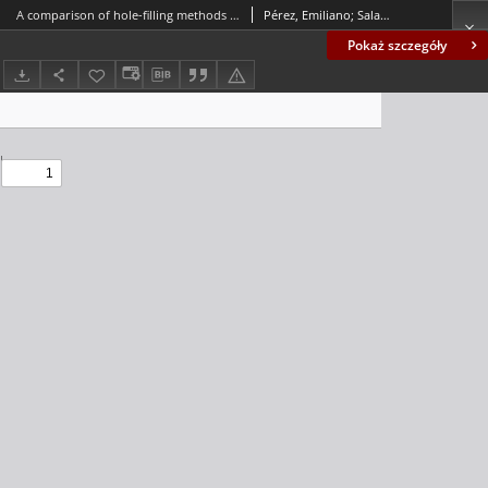
A comparison of hole-filling methods in 3D
Pérez, Emiliano; Salamanca, Santiago; Merchán, Pilar; Adán, Antonio
Pokaż szczegóły