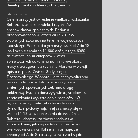
development modifiers
;
child
;
youth
Streszczenie:
Celem pracy jest określenie wielkości wskaźnika
Rohrera w aspekcie wieku i czynników
środowiskowo-społecznych. Badania
przeprowadzono w latach 2015-2017 w
wybranych szkołach na terenie województwa
lubuskiego. Wiek badanych oscylował od 7 do 18
lat. Łącznie zbadano 11 680 osób, z tego 6080
dziewcząt i 5600 chłopców. Z cech
somatycznych dokonano pomiaru wysokości i
masy ciała zgodnie z techniką Martina w wersji
opisanej przez Ćwirko-Godyckiego i
Drozdowskiego. W oparciu o te cechy wyliczono
wskaźnik Rohrera. Informacje dotyczące
zmiennych społecznych zebrano drogą
ankietową. Pytania dotyczyły wieku, środowiska
zamieszkania i wykształcenia rodziców.
;
W
wyniku analizy materiału stwierdzono: -
dymorfizm płciowy najsilniej zaznaczył się w
wieku 11-13 lat w doniesieniu do wskaźnika
Rohrera i dotyczył zarówno środowiska
zamieszkania, jak i wykształcenia rodziców; -
wielkość wskaźnika Rohrera informuje, że
chłopcy od 7. do 8. roku życia zaliczani są do