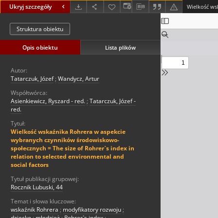
Ukryj szczegóły
Struktura obiektu
Opis obiektu
Lista plików
Autor:
Tatarczuk, Józef
;
Wandycz, Artur
Współtwórca:
Asienkiewicz, Ryszard - red.
;
Tatarczuk, Józef -
red.
Tytuł:
Wielkość wskaźnika Rohrera w aspekcie
wybranych czynników środowiskowo-
społecznych = The size of Rohrer`s index in
relation to selected environmental and
social factors
Tytuł publikacji grupowej:
Rocznik Lubuski, 44
Temat i słowa kluczowe:
wskaźnik Rohrera
;
modyfikatory rozwoju
;
dziecko
;
młodzież
;
Rohrer`s index
;