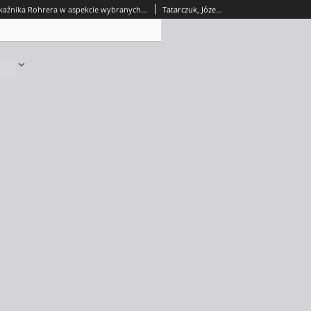
Wielkość wskaźnika Rohrera w aspekcie wybranych czynników środowiskowo-społecznych = The size of Rohrer`s index in relation to selected environmental and social factors
Tatarczuk, Józef; Wandycz, Artur