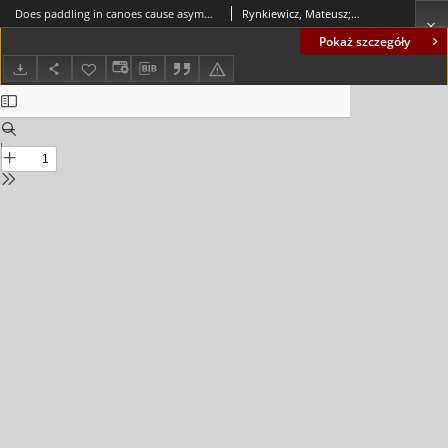
Does paddling in canoes cause asymmetry of muscle mass and fat mass in high level athletes? = Czy wiosłowanie w kanadyjce powoduje asymetrię rozkładu masy mięśniowej i tłuszczu?
Rynkiewicz, Mateusz; Baumgarten, Maciej; Mroczkowski, Andrzej
Pokaż szczegóły