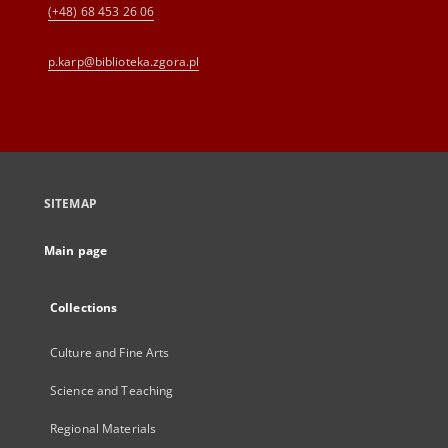
(+48) 68 453 26 06
p.karp@biblioteka.zgora.pl
SITEMAP
Main page
Collections
Culture and Fine Arts
Science and Teaching
Regional Materials