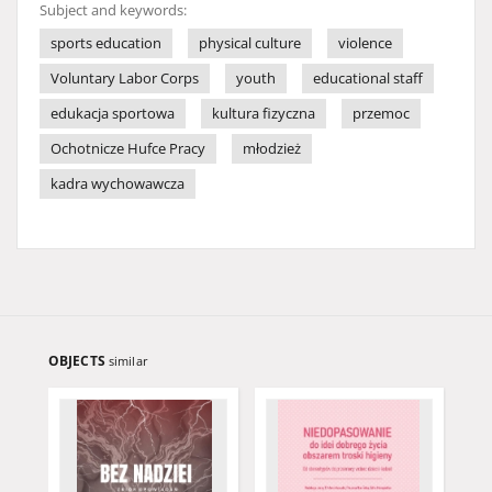
Subject and keywords:
sports education
physical culture
violence
Voluntary Labor Corps
youth
educational staff
edukacja sportowa
kultura fizyczna
przemoc
Ochotnicze Hufce Pracy
młodzież
kadra wychowawcza
OBJECTS
similar