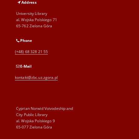
Address
University Library
al. Wojska Polskiego 71
65-762 Zielona Góra
Phone
(+48) 68 328 21 55
E-Mail
kontakt@zbc.uz.zgora.pl
Cyprian Norwid Voivodeship and
City Public Library
al. Wojska Polskiego 9
65-077 Zielona Góra