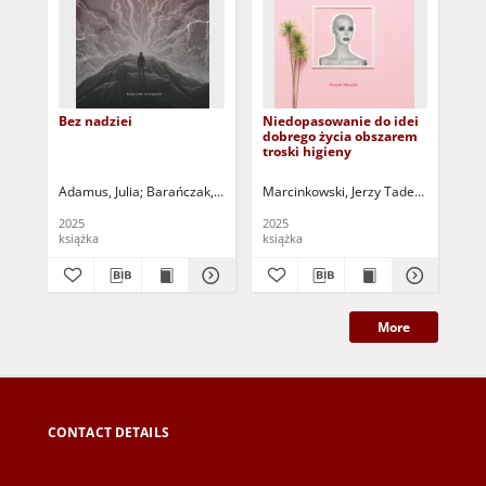
Bez nadziei
Niedopasowanie do idei
Ge
dobrego życia obszarem
aus
troski higieny
un
Adamus, Julia
Barańczak, Maciej
Marcinkowski, Jerzy Tadeusz (1948- ) 
Bartkowiak, Aleksandra
Bełza, Mag
We
2025
2025
199
książka
książka
art
More
CONTACT DETAILS