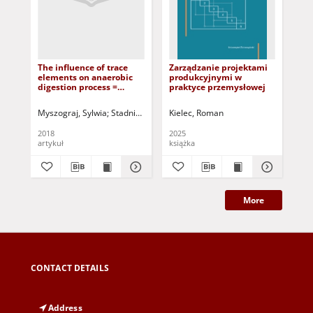
The influence of trace
Zarządzanie projektami
Wsp
elements on anaerobic
produkcyjnymi w
biz
digestion process =
praktyce przemysłowej
pro
Wpływ pierwiastków
śladowych na proces
Myszograj, Sylwia
Stadnik, Artur
Płuciennik-Koropczuk, Ewelina
Kielec, Roman
Kuczyń
Las
fermentacji metanowej
2018
2025
202
artykuł
książka
ksi
More
CONTACT DETAILS
Address