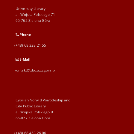
University Library
al. Wojska Polskiego 71
65-762 Zielona Góra
Phone
(+48) 68 328 21 55
E-Mail
kontakt@zbc.uz.zgora.pl
Cyprian Norwid Voivodeship and
City Public Library
al. Wojska Polskiego 9
65-077 Zielona Góra
(+48) 68 453 26 06