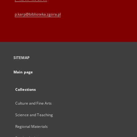
p.karp@biblioteka.zgora.pl
SITEMAP
Main page
Collections
Culture and Fine Arts
Science and Teaching
Regional Materials