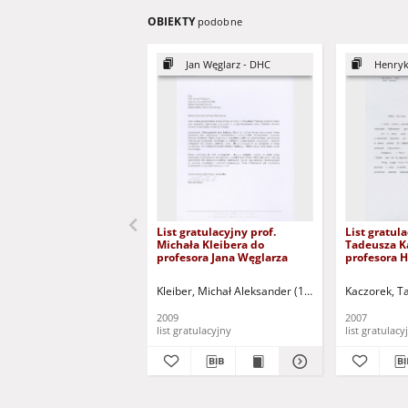
OBIEKTY
podobne
Jan Węglarz - DHC
Henryk
List gratulacyjny prof.
List gratula
Michała Kleibera do
Tadeusza K
profesora Jana Węglarza
profesora 
Kleiber, Michał Aleksander (1946- )
Kaczorek, T
2009
2007
list gratulacyjny
list gratulacy