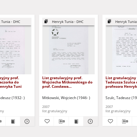
 Tunia - DHC
Henryk Tunia - DHC
Henryk Tunia
cyjny prof.
List gratulacyjny prof.
List gratulacyjny 
aczorka do
Wojciecha Mitkowskiego do
Tadeusza Szulca 
Henryka Tuni
prof. Czesława
profesora Henryk
Osękowskiego
adeusz (1932- )
Mitkowski, Wojciech (1946- )
Szulc, Tadeusz (19
2007
2007
jny
list gratulacyjny
list gratulacyjny