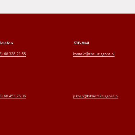
Telefon
E-Mail
8) 68 328 21 55
kontakt@zbc.uz.zgora.pl
8) 68 453 26 06
p.karp@biblioteka.zgora.pl