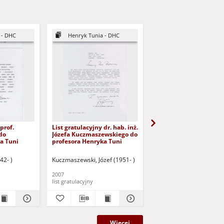
 - DHC
Henryk Tunia - DHC
Henryk Tunia - DHC
prof.
List gratulacyjny dr. hab. inż.
List gratulacyjny prof.
do
Józefa Kuczmaszewskiego do
Krysińskiego do profes
a Tuni
profesora Henryka Tuni
Henryka Tuni
42- )
Kuczmaszewski, Józef (1951- )
Krysiński, Jan Eugeniusz 
2007
2007
list gratulacyjny
list gratulacyjny
Więcej