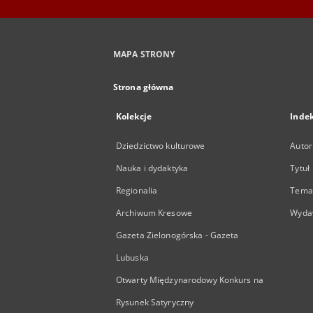
MAPA STRONY
Strona główna
Kolekcje
Inde
Dziedzictwo kulturowe
Autor
Nauka i dydaktyka
Tytuł
Regionalia
Temat
Archiwum Kresowe
Wyda
Gazeta Zielonogórska - Gazeta
Lubuska
Otwarty Międzynarodowy Konkurs na
Rysunek Satyryczny