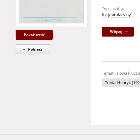
Typ zasobu:
list gratulacyjny
Więcej
Pokaż treść
Pobierz
Temat i słowa klucz
Tunia, Henryk (1925