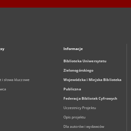
ksy
Informacje
Biblioteka Uniwersytetu
Zielonogórskiego
 i słowa kluczowe
Wojewódzka i Miejska Biblioteka
wca
Publiczna
Federacja Bibliotek Cyfrowych
Uczestnicy Projektu
Opis projektu
Dla autorów i wydawców