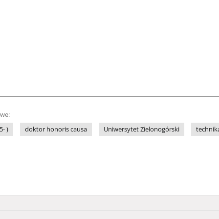
owe:
- )
doktor honoris causa
Uniwersytet Zielonogórski
technik