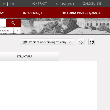
KONTRAST
ZALOGUJ SIĘ
UDOSTĘPNIJ
PL
EN
SY
INFORMACJE
HISTORIA PRZEGLĄDANIA
nsowane
?
Pobierz opis bibliograficzny
STRUKTURA