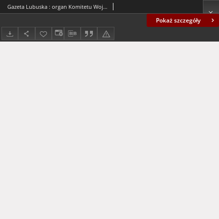
Gazeta Lubuska : organ Komitetu Wojewódzkiego Polskiej Zjednoczonej Partii Robotniczej R. II Nr 4 (6 stycznia 1949). - Wyd. ABCDDE
Pokaż szczegóły