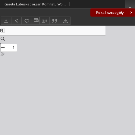
Gazeta Lubuska : organ Komitetu Wojewódzkiego Polskiej Zjednoczonej Partii Robotniczej R. II Nr 36 (6 lutego 1949). - Wyd. ABC
Pokaż szczegóły