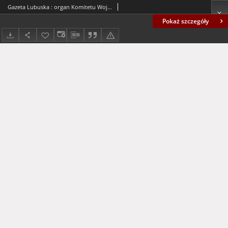
Gazeta Lubuska : organ Komitetu Wojewódzkiego Polskiej Zjednoczonej Partii Robotniczej R. II Nr 80 (22 marca 1949). - Wyd. ABC
Pokaż szczegóły